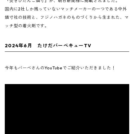
『焚きびだんご燐寸』が、朝日新聞様に掲載されました。
国内に2社しか残っていないマッチメーカーの一つである中外
燐寸社の技術と、フジノハガネのものづくりから生まれた、マ
ッチ型の着火剤です。
2024年6月 たけだバーべキューTV
今年もバーベさんのYouTubeでご紹介いただきました！