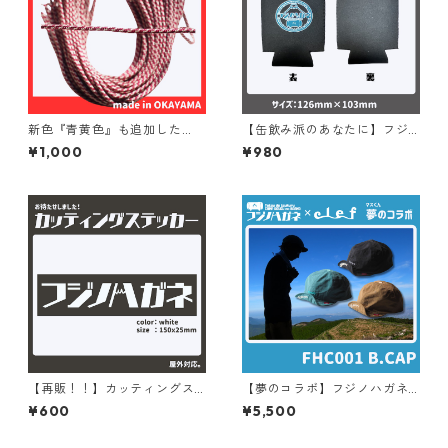
新色『青黄色』も追加した
【缶飲み派のあなたに】フジ
よ！！【UL化 細引き】2mm
ノハガネ・オリジナル缶クー
¥1,000
¥980
備前紐 1set＝15m（備前色）
ジー
（国防色）（青黄色）
【再販！！】カッティングス
【夢のコラボ】フジノハガネ×
テッカー 横幅15cm
Clef B.CAP FHC001
¥600
¥5,500