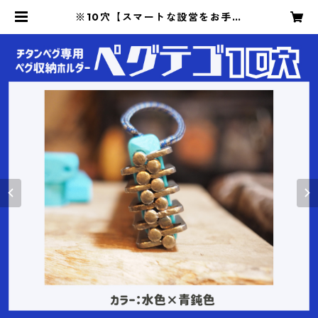
※10穴【スマートな設営をお手伝
い!】『ペグテゴ』チタンペグ専用ホ
ルダー | フジノハガネ