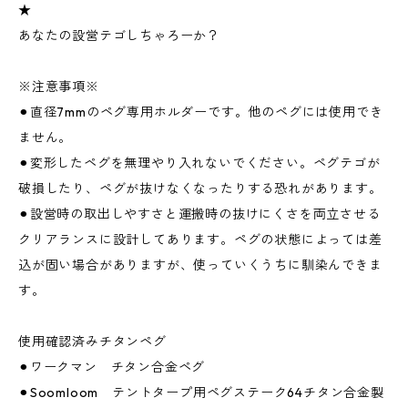
★
あなたの設営テゴしちゃろーか？
※注意事項※
⚫︎直径7mmのペグ専用ホルダーです。他のペグには使用でき
ません。
⚫︎変形したペグを無理やり入れないでください。ペグテゴが
破損したり、ペグが抜けなくなったりする恐れがあります。
⚫︎設営時の取出しやすさと運搬時の抜けにくさを両立させる
クリアランスに設計してあります。ペグの状態によっては差
込が固い場合がありますが、使っていくうちに馴染んできま
す。
使用確認済みチタンペグ
⚫︎ワークマン チタン合金ペグ
⚫︎Soomloom テントタープ用ペグステーク64チタン合金製