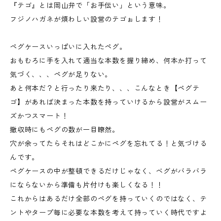
『テゴ』とは岡山弁で「お手伝い」という意味。
フジノハガネが煩わしい設営のテゴぉします！
ペグケースいっぱいに入れたペグ。
おもむろに手を入れて適当な本数を握り締め、何本か打って
気づく、、、ペグが足りない。
あと何本だ？と行ったり来たり、、、こんなとき【ペグテ
ゴ】があれば決まった本数を持っていけるから設営がスムー
ズかつスマート！
撤収時にもペグの数が一目瞭然。
穴が余ってたらそれはどこかにペグを忘れてる！と気づける
んです。
ペグケースの中が整頓できるだけじゃなく、ベグがバラバラ
にならないから準備も片付けも楽しくなる！！
これからはあるだけ全部のペグを持っていくのではなく、テ
ントやタープ毎に必要な本数を考えて持っていく時代ですよ