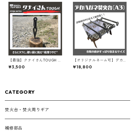
【最強】クナイさんTOUGH －
【オリジナルネーム可】デカ
タフネス極まる進化系。
ハガネ焚火台 A3『鉄』 42x35
¥3,500
¥18,800
cm オリジナルロゴも入れられ
る！ キャンプ・BBQ用 アイア
ンギア
CATEGORY
焚火台・焚火周りギア
補修部品