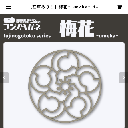
【在庫あり！】梅花〜umeka〜 fuj
inogotoku series | フジノハガネ