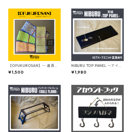
【OFUKUROSAN】─ 道具を
NIBURU TOP PANEL 〜アイア
包む、和のやさしさ。（おふ
ン天板〜
¥1,500
¥1,980
くろさん）