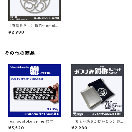
【在庫あり！】梅花〜umek
a〜 fujinogotoku series
¥2,980
その他の商品
fujinogotoku series 第二
【ちょい焼きがはかどる】お
弾 『轍』〜TETSU〜
つまみ鋼板（ハガネイタ）IH
¥3,520
¥2,980
対応