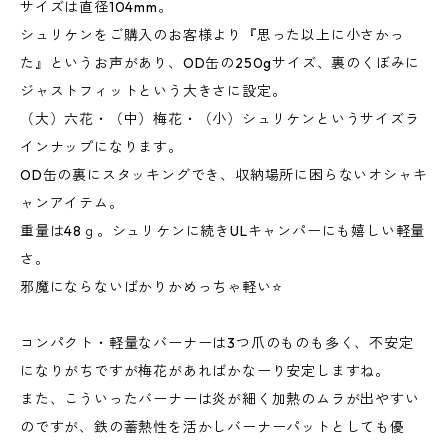
サイズは直径104mm。
シュリケンをご購入のお客様より『思った以上に小さかっ
た』というお声があり、OD缶の250gサイズ、裏のくぼみに
ジャストフィットという大きさに設定。
（大）六花・（中）梅花・（小）シュリケンというサイズラ
インナップになります。
OD缶の裏にスタッキングでき、収納場所に困らないオシャキ
ャンアイテム。
重量は48ｇ。シュリケンに続きULキャンパーにも嬉しい軽量
さ。
邪魔にならないばかりかめっちゃ軽い⭐️
コンパクト・軽量なバーナーは3つ爪のものも多く、不安定
になりがちですが梅花があればかなーり安定しますね。
また、こういったバーナーは炎が細く加熱のムラが出やすい
のですが、鉄の蓄熱性を活かしバーナーパットとしても優