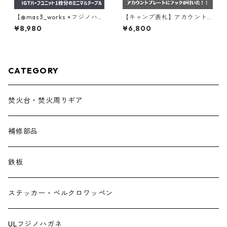
【@mas3_works ×フジノハガ
【キャンプ表札】アカウント
ネ】「NIBURU（ニブル）」ち
フック 『鉄』 キャンプギアの
¥8,980
¥6,800
ょうどいい1/2のフレームテー
ハンガーに、玄関でキーフッ
ブル。
クとしておすすめ。オリジナ
ルロゴが入れられる！【受注
生産品】
CATEGORY
焚火台・焚火周りギア
補修部品
鉄板
ステッカー・ベルクロワッペン
ULフジノハガネ